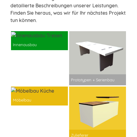
detailierte Beschreibungen unserer Leistungen.
Finden Sie heraus, was wir für Ihr nächstes Projekt
tun können.
Innenausbau
Gewerblicher
Innenausbau
für Laden,
Gastronomie, Büro
Prototypen + Serienbau
Möbelbau
Exklusive
Einzelanfertigungen
für Möbel, Bad,
Küche, Stauraum
Zulieferer